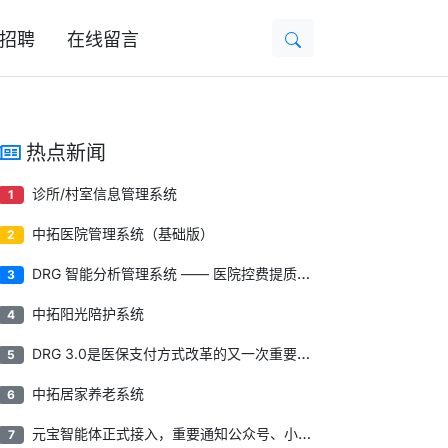
招聘
在线留言
热点新闻
诊所/村室信息管理系统
1
中拓医院管理系统（基础版）
2
DRG 智能分析管理系统 —— 医院控费提质一站式解决方案
3
中拓阳光陪护系统
4
DRG 3.0是医保支付方式改革的又一次重要迭代
5
中拓居家养老系统
6
元宝智能体正式接入，重要通知公众号、小程序内直连AI助手！
7